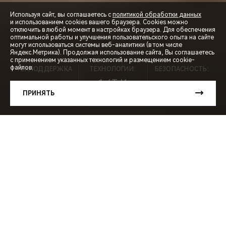
Используя сайт, вы соглашаетесь с
политикой обработки данных
и использованием cookies вашего браузера. Cookies можно
отключить в любой момент в настройках браузера. Для обеспечения
оптимальной работы и улучшения пользовательского опыта на сайте
могут использоваться системы веб-аналитики (в том числе
СПЕЦПРЕДЛОЖЕНИЯ
Яндекс.Метрика). Продолжая использование сайта, Вы соглашаетесь
с применением указанных технологий и размещением cookie-
файлов.
ТЕХПОДДЕРЖКА
ТЕХНОЛОГИИ:
БЕЗОПАСНОСТЬ:
ЗАПИСЬ НА ТЕСТ-ДРАЙВ
1,6T И
5 ЛЕТ ⃰
7АКПП
5★
ПРИНЯТЬ
РАСЧЕТ КРЕДИТА
МЕНЮ