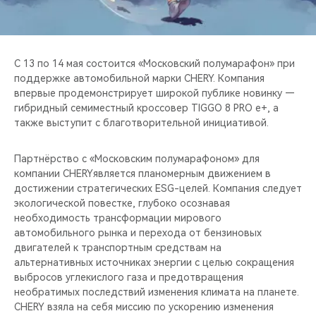
CHERY REMOTE
CHERY И СПОРТ
С 13 по 14 мая состоится «Московский полумарафон» при
НАШИ МЕРОПРИЯТИЯ
поддержке автомобильной марки CHERY. Компания
впервые продемонстрирует широкой публике новинку —
гибридный семиместный кроссовер TIGGO 8 PRO e+, а
ВИДЕООБЗОРЫ
также выступит с благотворительной инициативой.
CHERY ДЛЯ ДЕТЕЙ
Партнёрство с «Московским полумарафоном» для
компании CHERYявляется планомерным движением в
достижении стратегических ESG-целей. Компания следует
экологической повестке, глубоко осознавая
необходимость трансформации мирового
автомобильного рынка и перехода от бензиновых
двигателей к транспортным средствам на
альтернативных источниках энергии с целью сокращения
выбросов углекислого газа и предотвращения
необратимых последствий изменения климата на планете.
CHERY взяла на себя миссию по ускорению изменения