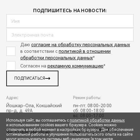
ПОДПИШИТЕСЬ НА НОВОСТИ:
Даю
согласие на обработку персональных данных
в соответствии с
политикой в отношении
обработки персональных данных
*
Согласен на
рекламную коммуникацию
*
ПОДПИСАТЬСЯ
Адрес:
Режим работы:
Йошкар-Ола, Кокшайский
пн-пт: 08:00-20:00
пр-д, д. 49А
сб: 08:00-18:00
вс: 08:00-17:00
Используя сайт, вы соглашаетесь с
политикой обработки данных
и использованием cookies вашего браузера. Cookies можно
отключить в любой момент в настройках браузера. Для обеспечения
ZaprosChery@mag-
+7 (836) 264-20-40
оптимальной работы и улучшения пользовательского опыта на сайте
motors.ru
могут использоваться системы веб-аналитики (в том числе