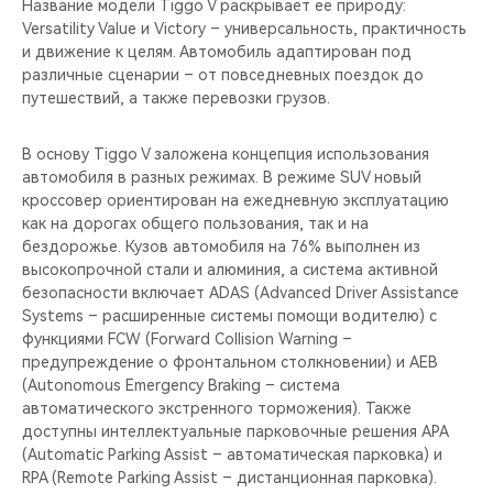
Название модели Tiggo V раскрывает её природу:
Versatility Value и Victory – универсальность, практичность
и движение к целям. Автомобиль адаптирован под
различные сценарии – от повседневных поездок до
путешествий, а также перевозки грузов.
В основу Tiggo V заложена концепция использования
автомобиля в разных режимах. В режиме SUV новый
кроссовер ориентирован на ежедневную эксплуатацию
как на дорогах общего пользования, так и на
бездорожье. Кузов автомобиля на 76% выполнен из
высокопрочной стали и алюминия, а система активной
безопасности включает ADAS (Advanced Driver Assistance
Systems – расширенные системы помощи водителю) с
функциями FCW (Forward Collision Warning –
предупреждение о фронтальном столкновении) и AEB
(Autonomous Emergency Braking – система
автоматического экстренного торможения). Также
доступны интеллектуальные парковочные решения APA
(Automatic Parking Assist – автоматическая парковка) и
RPA (Remote Parking Assist – дистанционная парковка).