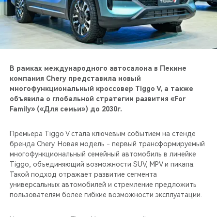
CHERY REMOTE
CHERY И СПОРТ
НАШИ МЕРОПРИЯТИЯ
В рамках международного автосалона в Пекине
ВИДЕООБЗОРЫ
компания Chery представила новый
многофункциональный кроссовер Tiggo V, а также
объявила о глобальной стратегии развития «For
CHERY ДЛЯ ДЕТЕЙ
Family» («Для семьи») до 2030г.
Премьера Tiggo V стала ключевым событием на стенде
бренда Chery. Новая модель - первый трансформируемый
многофункциональный семейный автомобиль в линейке
Tiggo, объединяющий возможности SUV, MPV и пикапа.
Такой подход отражает развитие сегмента
универсальных автомобилей и стремление предложить
пользователям более гибкие возможности эксплуатации.