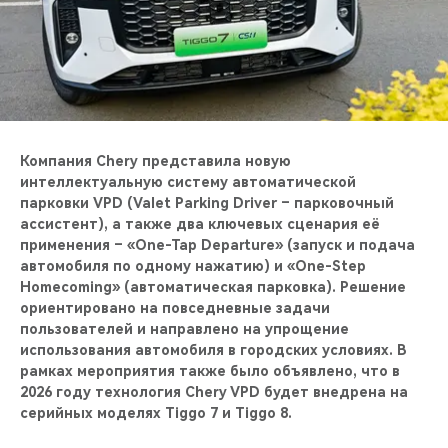
CHERY REMOTE
CHERY И СПОРТ
НАШИ МЕРОПРИЯТИЯ
ВИДЕООБЗОРЫ
Компания Chery представила новую
интеллектуальную систему автоматической
парковки VPD (Valet Parking Driver – парковочный
CHERY ДЛЯ ДЕТЕЙ
ассистент), а также два ключевых сценария её
применения – «One-Tap Departure» (запуск и подача
автомобиля по одному нажатию) и «One-Step
Homecoming» (автоматическая парковка). Решение
ориентировано на повседневные задачи
пользователей и направлено на упрощение
использования автомобиля в городских условиях. В
рамках мероприятия также было объявлено, что в
2026 году технология Chery VPD будет внедрена на
серийных моделях Tiggo 7 и Tiggo 8.