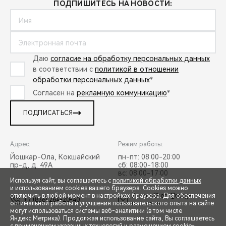
ПОДПИШИТЕСЬ НА НОВОСТИ:
Даю
согласие на обработку персональных данных
в соответствии с
политикой в отношении
обработки персональных данных
*
Согласен на
рекламную коммуникацию
*
ПОДПИСАТЬСЯ
Адрес:
Режим работы:
Йошкар-Ола, Кокшайский
пн-пт: 08:00-20:00
пр-д, д. 49А
сб: 08:00-18:00
вс: 08:00-17:00
Используя сайт, вы соглашаетесь с
политикой обработки данных
и использованием cookies вашего браузера. Cookies можно
отключить в любой момент в настройках браузера. Для обеспечения
ZaprosChery@mag-
+7 (836) 264-20-40
оптимальной работы и улучшения пользовательского опыта на сайте
motors.ru
могут использоваться системы веб-аналитики (в том числе
СПЕЦПРЕДЛОЖЕНИЯ
Яндекс.Метрика). Продолжая использование сайта, Вы соглашаетесь