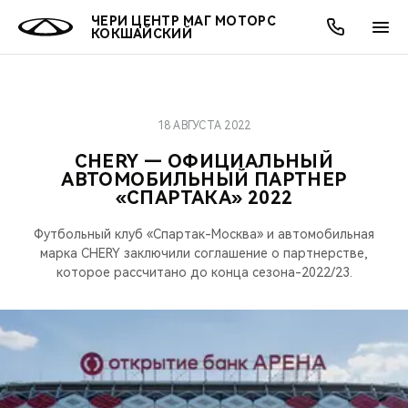
ЧЕРИ ЦЕНТР МАГ МОТОРС
КОКШАЙСКИЙ
18 АВГУСТА 2022
ОНЛАЙН СЕРВИСЫ
ПОКУПАТЕЛЯМ
ВЛАДЕЛЬЦАМ
О КОМПАНИИ
МИР CHERY
МОДЕЛИ
АКЦИИ
CHERY — ОФИЦИАЛЬНЫЙ
АВТОМОБИЛЬНЫЙ ПАРТНЕР
ВЫБОР И ПОКУПКА
СЕРВИС
АКСЕССУАРЫ
ВЫГОДЫ И АКЦИИ
ВЫБОР И ПОКУПКА
О НАС
ВСЕ МОДЕЛИ
«СПАРТАКА» 2022
КРЕДИТ И СТРАХОВАНИЕ
ЗАПЧАСТИ И АКСЕССУАРЫ
О БРЕНДЕ
КРЕДИТ
МЫ В СОЦСЕТЯХ
Футбольный клуб «Спартак-Москва» и автомобильная
КРОССОВЕРЫ
марка CHERY заключили соглашение о партнерстве,
ПОДДЕРЖКА
CHERY В СОЦСЕТЯХ
которое рассчитано до конца сезона-2022/23.
СЕДАНЫ
CHERY CONNECT
ЛЮДИ CHERY
НОВИНКИ
БЛАГОТВОРИТЕЛЬНОСТЬ